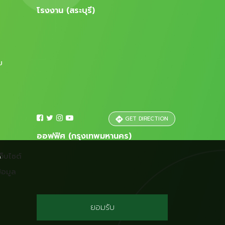
โรงงาน (สระบุรี)
ย
GET DIRECTION
ออฟฟิศ (กรุงเทพมหานคร)
ว็บไซต์
อ
้อมูล
ยอมรับ