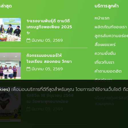
ล่าสุด
บริการลูกค้า
หน้าแรก
✨แรงงานพันธุ์ดี ตามวิถี
ผลิตภัณฑ์ของเรา
เศรษฐกิจพอเพียง 2025
✨
สูตรลับความอร่อ
มีนาคม 05, 2569
สื่อเผยแพร่
ความยั่งยืน
กิจกรรมมอบแอร์ให้
โรงเรียน สองคอน วิทยา
เกี่ยวกับเรา
มีนาคม 05, 2569
คำถามยอดฮิต
ติดต่อเรา
เงื่อนไขการใช้งานเ
kies)
เพื่อมอบบริการที่ดีที่สุดสำหรับคุณ โดยการเข้าใช้งานเว็บไซต์ ถื
กิจกรรม ปลูกป่า รักษ์โลก
รักชีวิต 18 มิถุนายน 2568
นโยบายคุ้มครองข
ณ วัดพระพุทธบาทน้อย
ส่วนบุคคล
มีนาคม 05, 2569