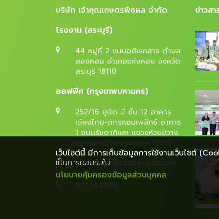
บริษัท เจ้าคุณเกษตรพืชผล จำกัด
ข่าวสาร
โรงงาน (สระบุรี)
44 หมู่ที่ 2 ถนนอดิเรกสาร ตำบล
สองคอน อำเภอแก่งคอย จังหวัด
สระบุรี 18110
ออฟฟิศ (กรุงเทพมหานคร)
252/16 ยูนิต บี ชั้น 12 อาคาร
เมืองไทย-ภัทรคอมเพล็กซ์ อาคาร
1 ถนนรัชดาภิเษก แขวงห้วยขวาง
เขตห้วยขวาง กรุงเทพฯ 10310
เว็บไซต์นี้ มีการเก็บข้อมูลการใช้งานเว็บไซต์ (Coo
เป็นการยอมรับใน
saleadmin@ckapsweet.com
นโยบายคุ้มครองข้อมูลส่วนบุคคล
022764909