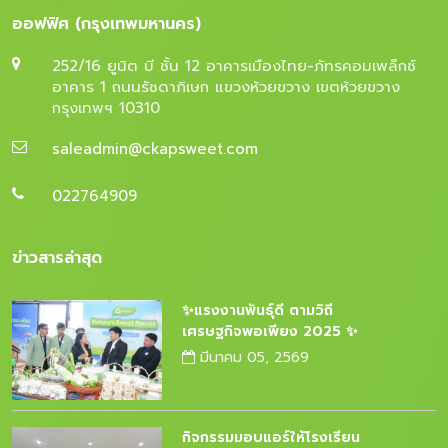
ออฟฟิศ (กรุงเทพมหานคร)
252/16 ยูนิต บี ชั้น 12 อาคารเมืองไทย-ภัทรคอมเพล็กซ์
อาคาร 1 ถนนรัชดาภิเษก แขวงห้วยขวาง เขตห้วยขวาง
กรุงเทพฯ 10310
saleadmin@ckapsweet.com
022764909
ข่าวสารล่าสุด
✨แรงงานพันธุ์ดี ตามวิถี
เศรษฐกิจพอเพียง 2025 ✨
มีนาคม 05, 2569
กิจกรรมมอบแอร์ให้โรงเรียน