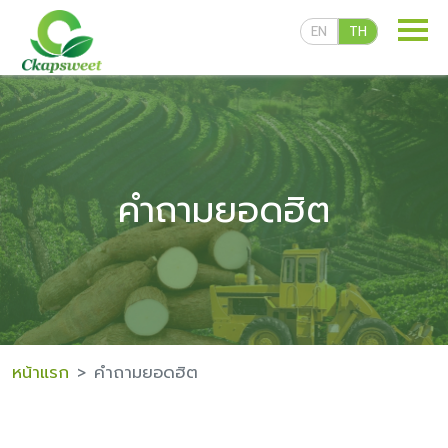
EN
TH
คำถามยอดฮิต
ผลิตภัณฑ์ของเรา
สูตรลับความอร่อย
หน้าแรก
คำถามยอดฮิต
สื่อเผยแพร่