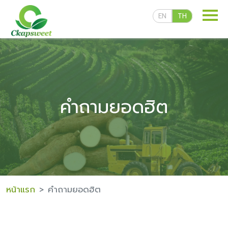
EN
TH
คำถามยอดฮิต
ผลิตภัณฑ์ของเรา
สูตรลับความอร่อย
หน้าแรก
คำถามยอดฮิต
สื่อเผยแพร่