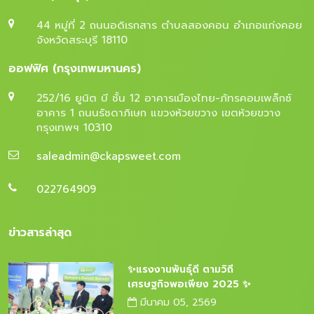
44 หมู่ที่ 2 ถนนอดิเรกสาร ตำบลสองคอน อำเภอแก่งคอย
จังหวัดสระบุรี 18110
ออฟฟิศ (กรุงเทพมหานคร)
252/16 ยูนิต บี ชั้น 12 อาคารเมืองไทย-ภัทรคอมเพล็กซ์
อาคาร 1 ถนนรัชดาภิเษก แขวงห้วยขวาง เขตห้วยขวาง
กรุงเทพฯ 10310
saleadmin@ckapsweet.com
022764909
ข่าวสารล่าสุด
✨แรงงานพันธุ์ดี ตามวิถี
เศรษฐกิจพอเพียง 2025 ✨
มีนาคม 05, 2569