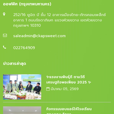
ออฟฟิศ (กรุงเทพมหานคร)
252/16 ยูนิต บี ชั้น 12 อาคารเมืองไทย-ภัทรคอมเพล็กซ์
อาคาร 1 ถนนรัชดาภิเษก แขวงห้วยขวาง เขตห้วยขวาง
กรุงเทพฯ 10310
saleadmin@ckapsweet.com
022764909
ข่าวสารล่าสุด
✨แรงงานพันธุ์ดี ตามวิถี
เศรษฐกิจพอเพียง 2025 ✨
มีนาคม 05, 2569
กิจกรรมมอบแอร์ให้โรงเรียน