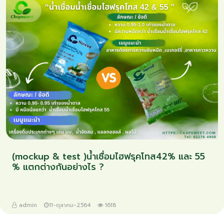
ความยั่งยืน
เกี่ยวกับเรา
คำถามยอดฮิต
ติดต่อเรา
(mockup & test )น้ำเชื่อมไฮฟรุคโทส42% และ 55
% แตกต่างกันอย่างไร ?
admin
11-ตุลาคม-2564
1618