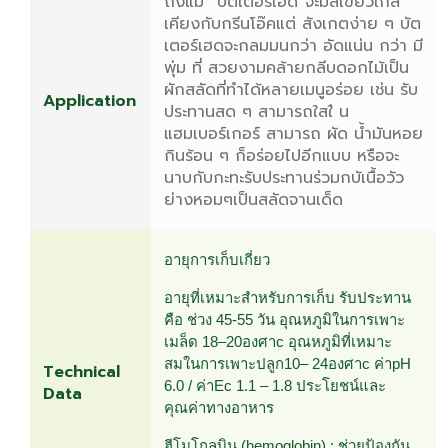
ถึงแม้ “บัตเตอร์เฮด”จะมีสีเขียวใกล้
เคียงกับกรีนโอ๊คแต่ สังเกตง่าย ๆ บัต
เตอร์เฮดจะกลมมนกว่า อัดแน่น กว่า มี
พุ่ม ที่ สวยงามคล้ายกลีบดอกไม้เป็น
ผักสลัดที่ทําได้หลายเมนูอร่อย เช่น รับ
Application
ประทานสด ๆ สามารถใสใ่ น
แฮมเบอร์เกอร์ สามารถ ผัด น้ำมันหอย
กินร้อน ๆ ก็อร่อยไปอีกแบบ หรือจะ
นาบกับกะทะรับประทานร่วมกบัเนื้อวัว
ย่างหอมๆเป็นสลัดจานเด็ด
อายุการเก็บเกี่ยว
อายุที่เหมาะสำหรับการเก็บ รับประทาน
คือ ช่วง 45-55 วัน อุณหภูมิในการเพาะ
เมล็ด 18–20องศาc อุณหภูมิที่เหมาะ
สมในการเพาะปลูก10– 24องศาc ค่าpH 
Technical
6.0 / ค่าEc 1.1 – 1.8 ประโยชน์และ
Data
คุณค่าทางอาหาร
ฮีโมโกลบิน (hemoglobin) : ช่วยป้องกัน