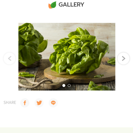
GALLERY
‹
›
SHARE