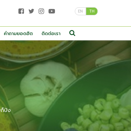
EN
TH
คำถามยอดฮิต
ติดต่อเรา
ก็ปัง