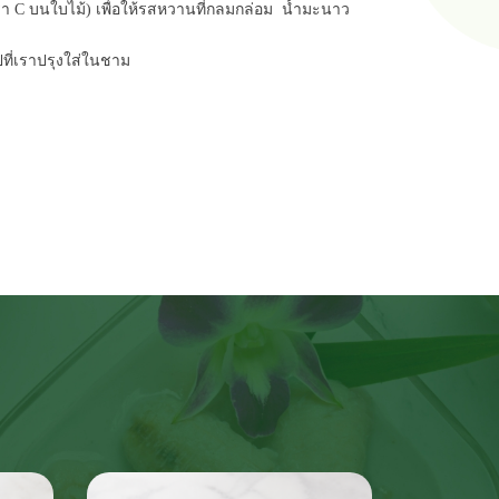
า C บนใบไม้) เพื่อให้รสหวานที่กลมกล่อม  น้ำมะนาว  
ซุปที่เราปรุงใส่ในชาม