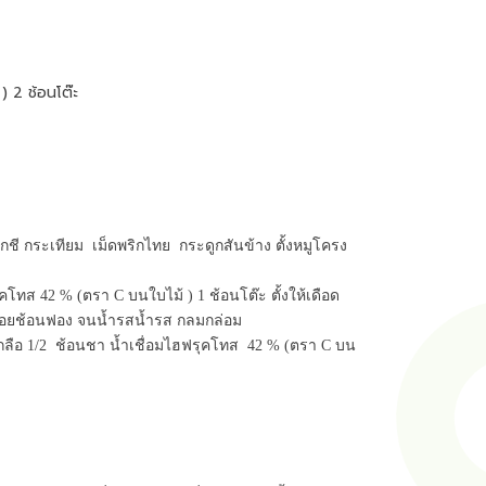
) 2 ช้อนโต๊ะ
กชี กระเทียม  เม็ดพริกไทย  กระดูกสันข้าง ตั้งหมูโครง
รุคโทส 42 % (ตรา C บนใบไม้ ) 1 ช้อนโต๊ะ ตั้งให้เดือด 
คอยช้อนฟอง จนน้ำรสน้ำรส กลมกล่อม

เกลือ 1/2  ช้อนชา น้ำเชื่อมไฮฟรุคโทส  42 % (ตรา C บน