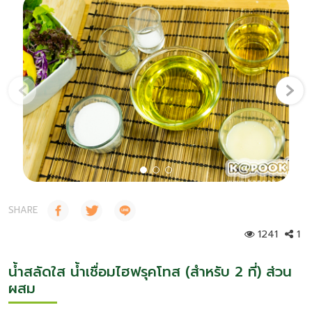
ความยั่งยืน
เกี่ยวกับเรา
‹
›
คำถามยอดฮิต
ติดต่อเรา
SHARE
1241
1
น้ำสลัดใส น้ำเชื่อมไฮฟรุคโทส (สำหรับ 2 ที่) ส่วน
ผสม