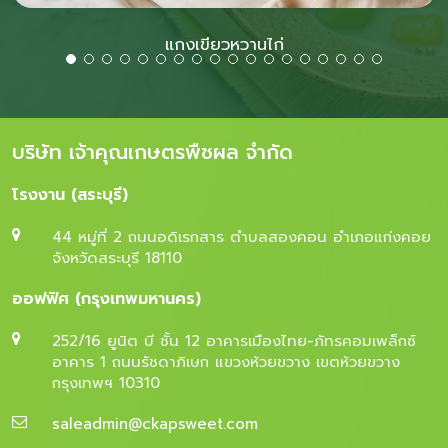
แกงเขียวหวานไก่
บริษัท เจ้าคุณเกษตรพืชผล จำกัด
โรงงาน (สระบุรี)
44 หมู่ที่ 2 ถนนอดิเรกสาร ตำบลสองคอน อำเภอแก่งคอย
จังหวัดสระบุรี 18110
ออฟฟิศ (กรุงเทพมหานคร)
252/16 ยูนิต บี ชั้น 12 อาคารเมืองไทย-ภัทรคอมเพล็กซ์
อาคาร 1 ถนนรัชดาภิเษก แขวงห้วยขวาง เขตห้วยขวาง
กรุงเทพฯ 10310
saleadmin@ckapsweet.com