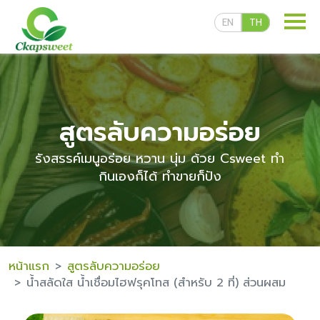
EN
TH
สูตรลับความอร่อย
รังสรรค์เมนูอร่อย หวาน นุ่ม ด้วย Csweet ทำ
ผลิตภัณฑ์ของเรา
กินเองก็ได้ ทำขายก็ปัง
สูตรลับความอร่อย
หน้าแรก
สูตรลับความอร่อย
สื่อเผยแพร่
น้ำสลัดใส น้ำเชื่อมไฮฟรุคโทส (สำหรับ 2 ที่) ส่วนผสม