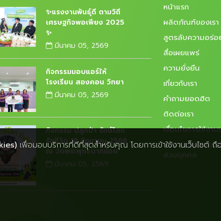
หน้าแรก
✨แรงงานพันธุ์ดี ตามวิถี
ผลิตภัณฑ์ของเรา
เศรษฐกิจพอเพียง 2025
✨
สูตรลับความอร่อ
มีนาคม 05, 2569
สื่อเผยแพร่
ความยั่งยืน
กิจกรรมมอบแอร์ให้
โรงเรียน สองคอน วิทยา
เกี่ยวกับเรา
มีนาคม 05, 2569
คำถามยอดฮิต
ติดต่อเรา
เงื่อนไขการใช้งานเ
กิจกรรม ปลูกป่า รักษ์โลก
รักชีวิต 18 มิถุนายน 2568
นโยบายคุ้มครองข
kies)
เพื่อมอบบริการที่ดีที่สุดสำหรับคุณ โดยการเข้าใช้งานเว็บไซต์ ถื
ณ วัดพระพุทธบาทน้อย
ส่วนบุคคล
มีนาคม 05, 2569