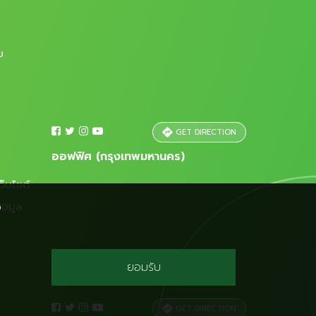
ย
GET DIRECTION
ออฟฟิศ (กรุงเทพมหานคร)
ว็บไซต์
้อมูล
อ
ยอมรับ
GET DIRECTION