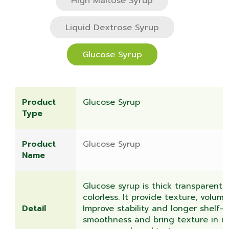
High Maltose Syrup
ความยั่งยืน
Liquid Dextrose Syrup
Glucose Syrup
เกี่ยวกับเรา
Product
Glucose Syrup
คำถามยอดฮิต
Type
Product
Glucose Syrup
ติดต่อเรา
Name
Glucose syrup is thick transparent l
colorless. It provide texture, volume
Detail
Improve stability and longer shelf-l
smoothness and bring texture in ic