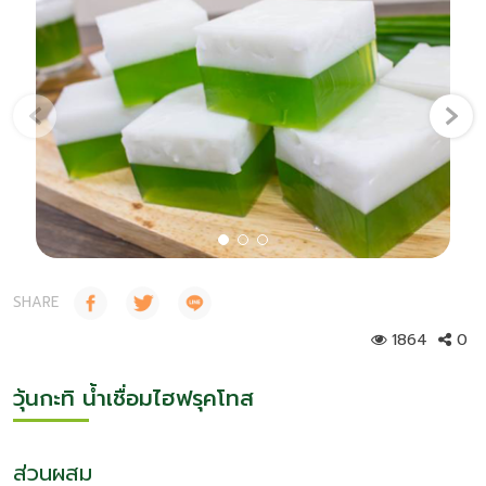
ความยั่งยืน
‹
›
เกี่ยวกับเรา
คำถามยอดฮิต
ติดต่อเรา
SHARE
1864
0
วุ้นกะทิ น้ำเชื่อมไฮฟรุคโทส
ส่วนผสม