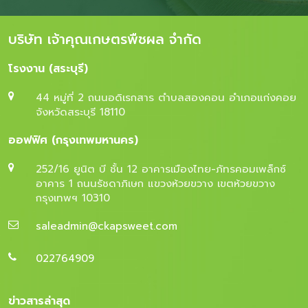
บริษัท เจ้าคุณเกษตรพืชผล จำกัด
โรงงาน (สระบุรี)
44 หมู่ที่ 2 ถนนอดิเรกสาร ตำบลสองคอน อำเภอแก่งคอย
จังหวัดสระบุรี 18110
ออฟฟิศ (กรุงเทพมหานคร)
252/16 ยูนิต บี ชั้น 12 อาคารเมืองไทย-ภัทรคอมเพล็กซ์
อาคาร 1 ถนนรัชดาภิเษก แขวงห้วยขวาง เขตห้วยขวาง
กรุงเทพฯ 10310
saleadmin@ckapsweet.com
022764909
ข่าวสารล่าสุด