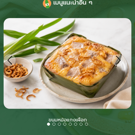
เมนูแนะนำอื่น ๆ
ขนมหม้อแกงเผือก