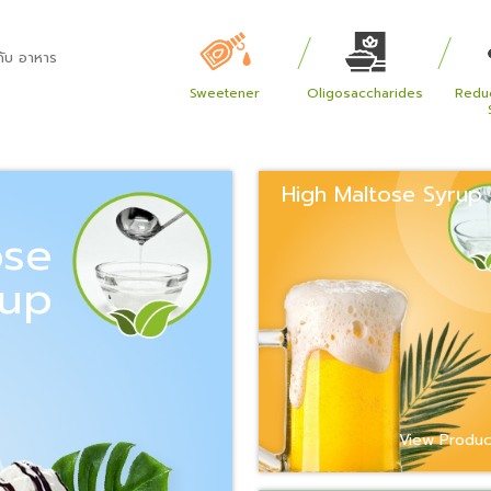
กับ อาหาร
Sweetener
Oligosaccharides
Redu
High Maltose Syrup
ose
rup
View Produ