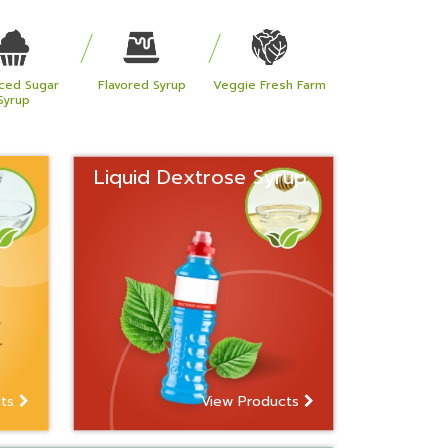
ced Sugar
Flavored Syrup
Veggie Fresh Farm
Syrup
Liquid Dextrose Syrup
cts
View Products